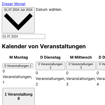
Dieser Monat
Datum wählen.
01.07.2024
Juli 2024
Kalender von Veranstaltungen
M
Montag
D
Dienstag
M
Mittwoch
D
D
0 Veranstaltungen
0 Veranstaltungen
0 Ve
0 Veranstaltungen
1
2
3
0
0
0
0
Veranstaltungen,
Veranstaltungen,
Veranstaltungen,
Vera
1
2
3
4
1 Veranstaltung
8